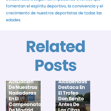
fomentan el espíritu deportivo, la convivencia y el
crecimiento de nuestros deportistas de todas las
edades.
Related
Posts
E
A
El Club
B
Gran
Natación
X
Actuación
Alcobendas
T
De Nuestras
Destaca En
D
Nadadoras
El Trofeo
M
En El
Don Benito
M
Campeonato
Antes De
P
De Madrid
Las Citas
E