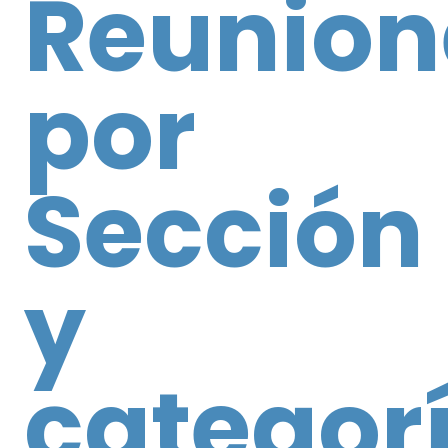
Reunion
por
Sección
y
categor