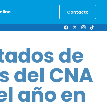
nline
Contacto
tados de
s del CNA
el año en