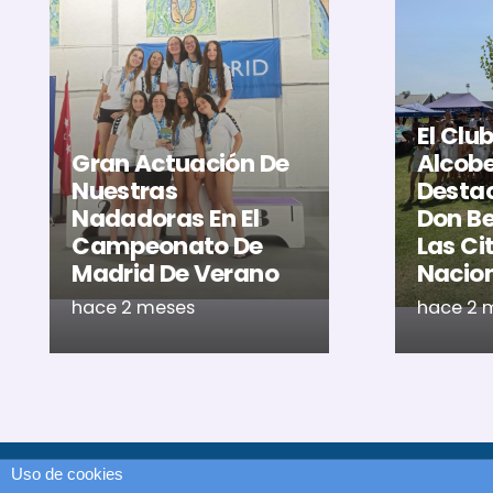
El Clu
Gran Actuación De
Alcob
Nuestras
Destac
Nadadoras En El
Don Be
Campeonato De
Las Ci
Madrid De Verano
Nacio
hace 2 meses
hace 2 
Uso de cookies