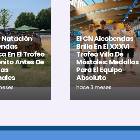
b Natación
El CN Alcobendas
endas
Brilla En El XXXVI
a En El Trofeo
Trofeo Villa De
nito Antes De
Móstoles: Medallas
tas
Para El Equipo
nales
Absoluto
meses
hace 3 meses