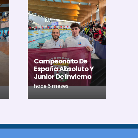
El
Al
U
Ac
Campeonato De
Ca
España Absoluto Y
Me
Junior De Invierno
Ré
hace 5 meses
ha
Síguenos en Redes Sociales