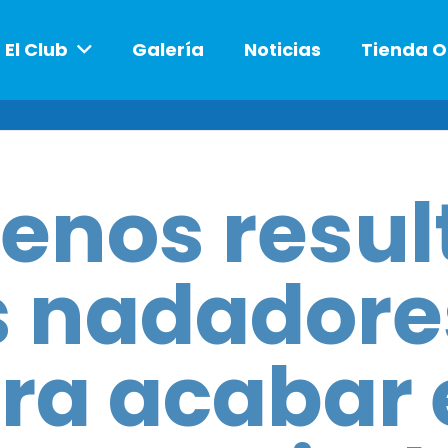
El Club
Galería
Noticias
Tienda O
enos resul
s nadadore
ra acabar 