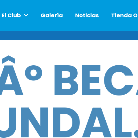
El Club
Galería
Noticias
Tienda O
Âº BE
UNDAL