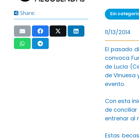
Share:
Sin categorí
11/13/2014
El pasado d
convoca Fun
de Lucia (C
de Vinuesa 
evento.
Con esta in
de concilia
entrenar al
Estas becas