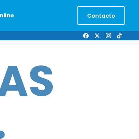
nline
Contacto
CAS
.