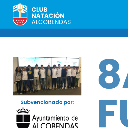
8
F
Subvencionado por: