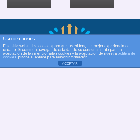
Uso de cookies
Este sitio web utiliza cookies para que usted tenga la mejor experiencia de
usuario. Si continúa navegando está dando su consentimiento para la
aceptación de las mencionadas cookies y la aceptación de nuestra
política de
cookies
, pinche el enlace para mayor información.
ACEPTAR
© Copyright Club Recreativo Cultural Natación
Alcobendas
Web oficial Club Natación Alcobendas
✉
dt@natacionalcobendas.org