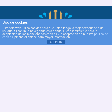
Uso de cookies
Este sitio web utiliza cookies para que usted tenga la mejor experiencia de
usuario. Si continúa navegando está dando su consentimiento para la
aceptación de las mencionadas cookies y la aceptación de nuestra
política de
cookies
, pinche el enlace para mayor información.
ACEPTAR
© Copyright Club Recreativo Cultural Natación
Alcobendas
Web oficial Club Natación Alcobendas
✉
dt@natacionalcobendas.org
Aviso legal
Política de privacidad
|
Política de cookies