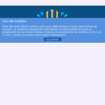
Uso de cookies
Este sitio web utiliza cookies para que usted tenga la mejor experiencia de
usuario. Si continúa navegando está dando su consentimiento para la
aceptación de las mencionadas cookies y la aceptación de nuestra
política de
cookies
, pinche el enlace para mayor información.
ACEPTAR
© Copyright Club Recreativo Cultural Natación
Alcobendas
Web oficial Club Natación Alcobendas
✉
dt@natacionalcobendas.org
Aviso legal
Política de privacidad
|
Política de cookies