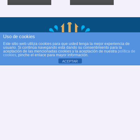
Uso de cookies
Este sitio web utiliza cookies para que usted tenga la mejor experiencia de
usuario. Si continúa navegando está dando su consentimiento para la
aceptación de las mencionadas cookies y la aceptación de nuestra
política de
cookies
, pinche el enlace para mayor información.
ACEPTAR
© Copyright Club Recreativo Cultural Natación
Alcobendas
Web oficial Club Natación Alcobendas
✉
dt@natacionalcobendas.org